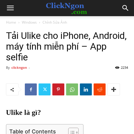
Home
Windows
Chỉnh Sửa Ảnh
Tải Ulike cho iPhone, Android,
máy tính miễn phí – App
selfie
By
clickngon
-
2234
Ulike là gì?
Table of Contents