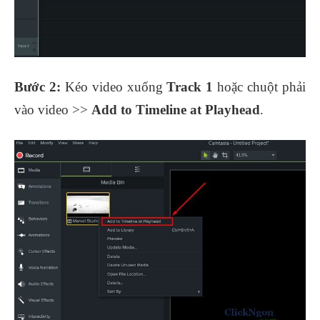
Bước 2:
Kéo video xuống
Track 1
hoặc chuột phải
vào video >>
Add to Timeline at Playhead
.