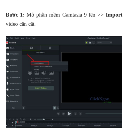
Bước 1:
Mở phần mềm Camtasia 9 lên >>
Import
video cần cắt.