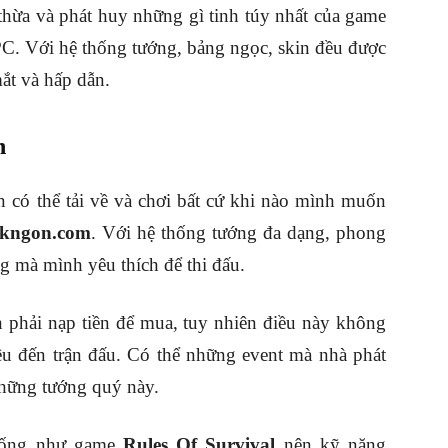
thừa và phát huy những gì tinh túy nhất của game
PC. Với hệ thống tướng, bảng ngọc, skin đều được
ắt và hấp dẫn.
n
 có thể tải về và chơi bất cứ khi nào mình muốn
ckngon.com
. Với hệ thống tướng đa dạng, phong
g mà mình yêu thích để thi đấu.
 phải nạp tiền để mua, tuy nhiên điều này không
u đến trận đấu. Có thể những event mà nhà phát
hững tướng quý này.
giống như game
Rules Of Survival
nên kỹ năng