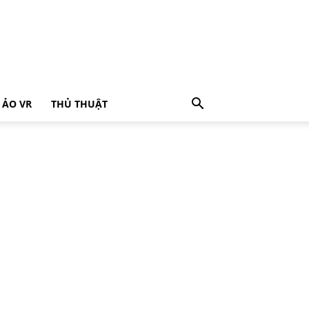
 ẢO VR
THỦ THUẬT