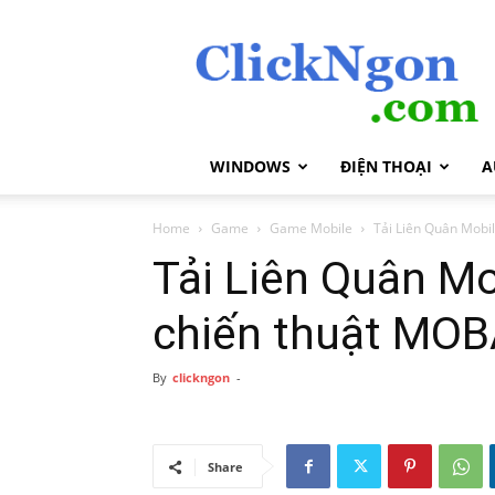
ClickNgon.com
WINDOWS
ĐIỆN THOẠI
A
Home
Game
Game Mobile
Tải Liên Quân Mobi
Tải Liên Quân M
chiến thuật MOB
By
clickngon
-
Share