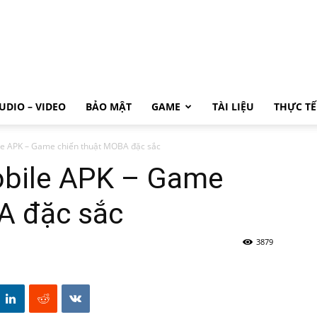
UDIO – VIDEO
BẢO MẬT
GAME
TÀI LIỆU
THỰC TẾ
le APK – Game chiến thuật MOBA đặc sắc
obile APK – Game
A đặc sắc
3879