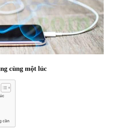
ng cùng một lúc
lúc
g cần