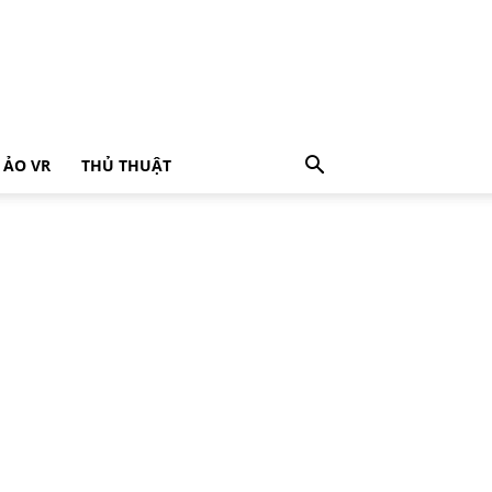
 ẢO VR
THỦ THUẬT