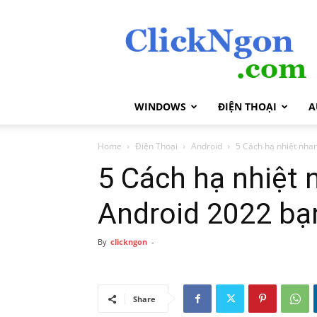
ClickNgon.com
WINDOWS
ĐIỆN THOẠI
A
Home
Điện Thoại
Android
5 Cách hạ nhiệt nhan
5 Cách hạ nhiệt 
Android 2022 bạn
By
clickngon
-
Share