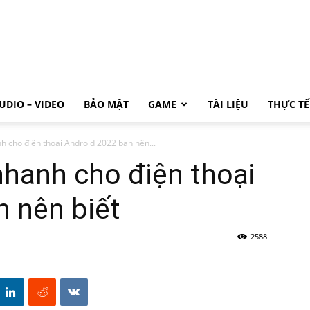
UDIO – VIDEO
BẢO MẬT
GAME
TÀI LIỆU
THỰC TẾ
h cho điện thoại Android 2022 bạn nên...
nhanh cho điện thoại
 nên biết
2588