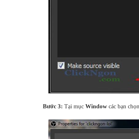
Bước 3:
Tại mục
Window
các bạn chọ