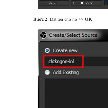
Bước 2:
Đặt tên cho nó >>
OK