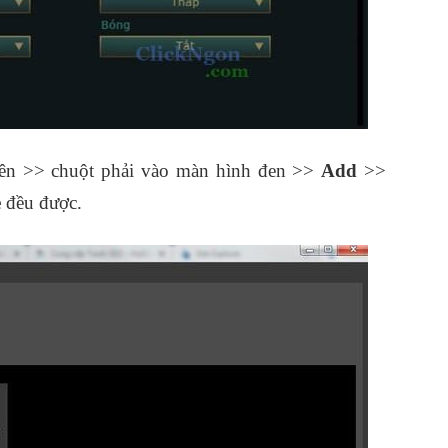
ên >> chuột phải vào màn hình đen >>
Add
>>
e
đều được.