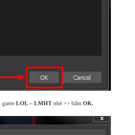
n game
LOL – LMHT
nhé >> bấm
OK.