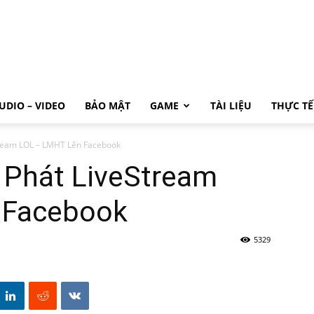
UDIO – VIDEO
BẢO MẬT
GAME
TÀI LIỆU
THỰC TẾ
ream LOL – LMHT Lên Facebook
Phát LiveStream
 Facebook
5329