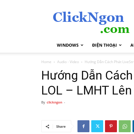
ClickNgon.com
WINDOWS
ĐIỆN THOẠI
A
Home
Audio - Video
Hướng Dẫn Cách Phát LiveSt
Hướng Dẫn Cách 
LOL – LMHT Lên
By
clickngon
-
Share