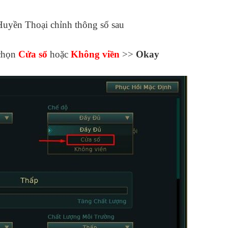
uyền Thoại chỉnh thông số sau
chọn
Cửa sổ
hoặc
Không viền
>>
Okay