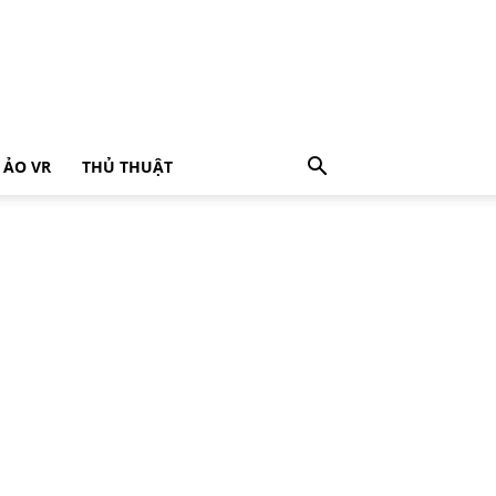
 ẢO VR
THỦ THUẬT